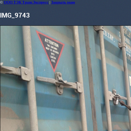
©
ООО ТЭК ТрансЭкспресс
|
Закрыть окно
IMG_9743